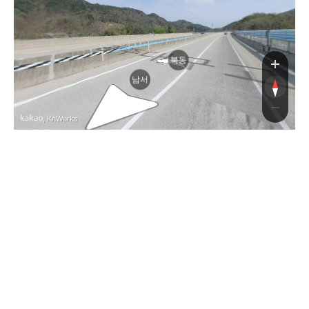
구
북동
남서
, KnWorks