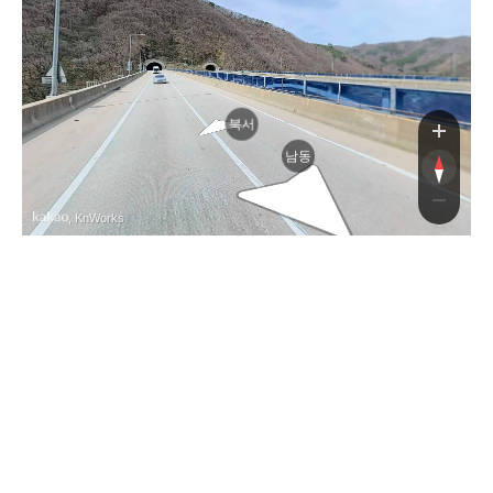
북서
남동
, KnWorks