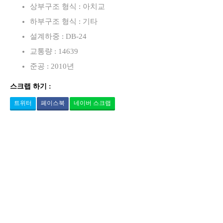
상부구조 형식 : 아치교
하부구조 형식 : 기타
설계하중 : DB-24
교통량 : 14639
준공 : 2010년
스크랩 하기 :
트위터
페이스북
네이버 스크랩