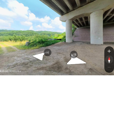
신선
서
남동
, KnWorks