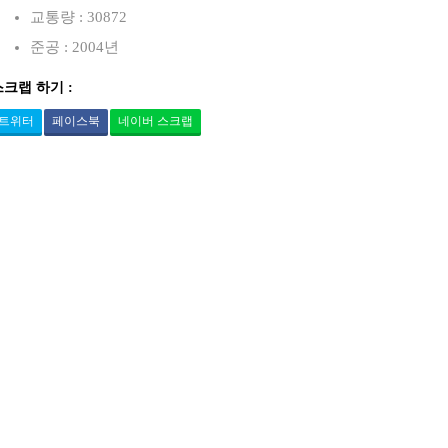
교통량 : 30872
준공 : 2004년
스크랩 하기 :
트위터
페이스북
네이버 스크랩