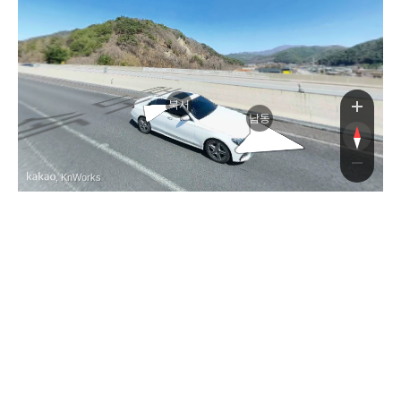
중앙
중앙
북서
남동
, KnWorks