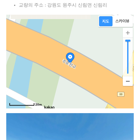
교량의 주소 : 강원도 원주시 신림면 신림리
20m