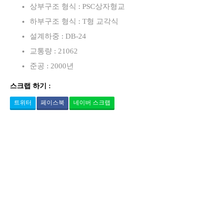
상부구조 형식 : PSC상자형교
하부구조 형식 : T형 교각식
설계하중 : DB-24
교통량 : 21062
준공 : 2000년
스크랩 하기 :
트위터
페이스북
네이버 스크랩