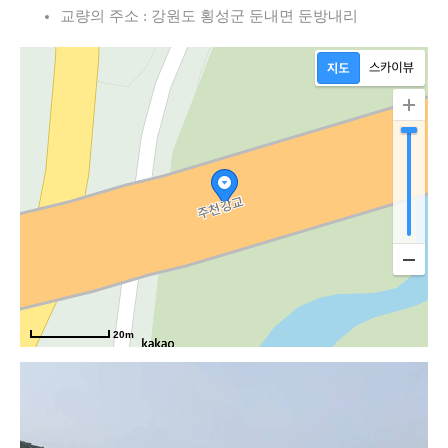
교량의 주소 : 강원도 횡성군 둔내면 둔방내리
20m