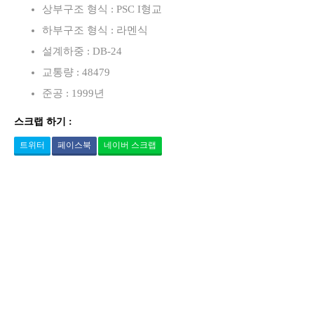
상부구조 형식 : PSC I형교
하부구조 형식 : 라멘식
설계하중 : DB-24
교통량 : 48479
준공 : 1999년
스크랩 하기 :
트위터
페이스북
네이버 스크랩