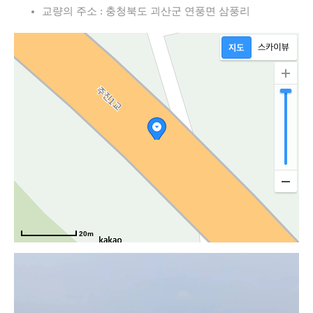
교량의 주소 : 충청북도 괴산군 연풍면 삼풍리
20m
중