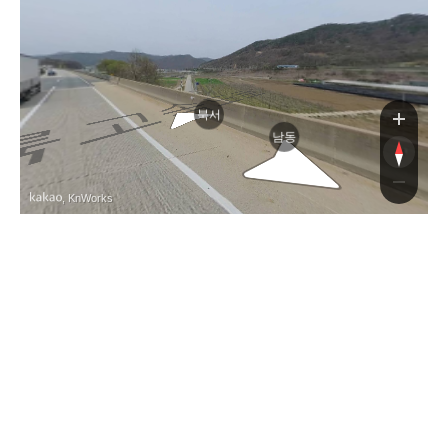
중
북서
남동
, KnWorks