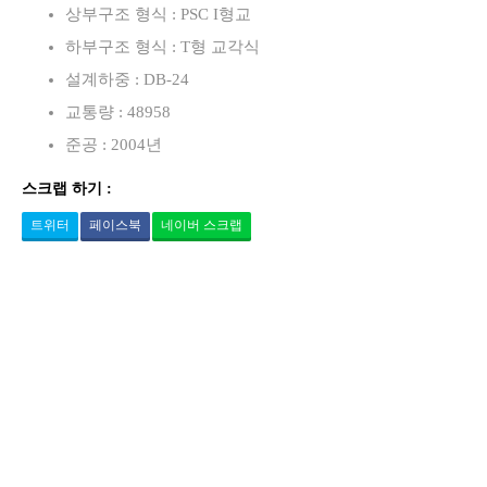
상부구조 형식 : PSC I형교
하부구조 형식 : T형 교각식
설계하중 : DB-24
교통량 : 48958
준공 : 2004년
스크랩 하기 :
트위터
페이스북
네이버 스크랩