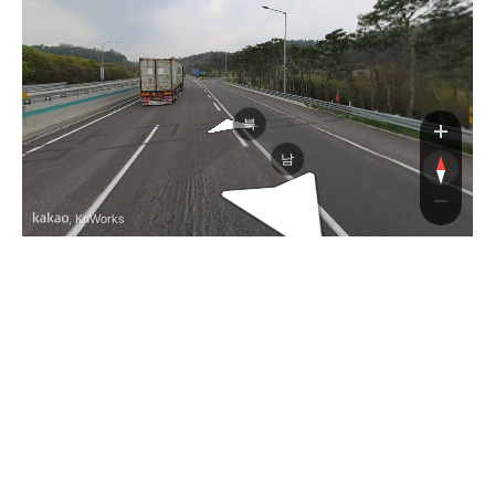
속도로
북
남
, KnWorks