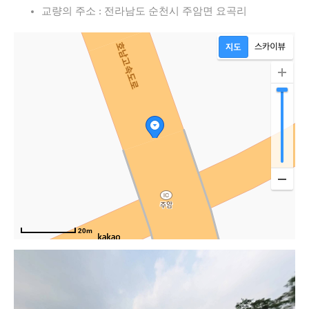
교량의 주소 : 전라남도 순천시 주암면 요곡리
20m
고속도로