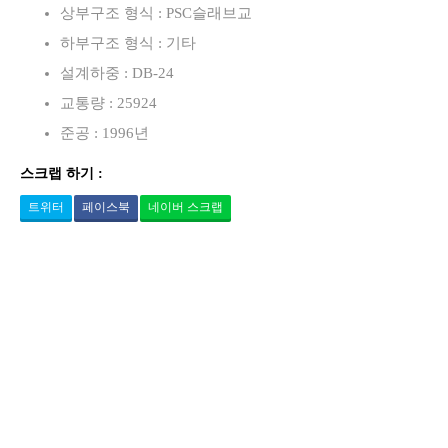
상부구조 형식 : PSC슬래브교
하부구조 형식 : 기타
설계하중 : DB-24
교통량 : 25924
준공 : 1996년
스크랩 하기 :
트위터
페이스북
네이버 스크랩