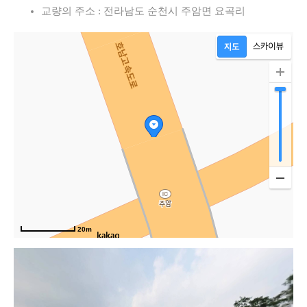
교량의 주소 : 전라남도 순천시 주암면 요곡리
20m
고속도로