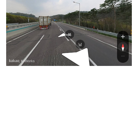
속도로
북
남
, KnWorks