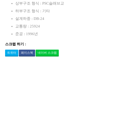
상부구조 형식 : PSC슬래브교
하부구조 형식 : 기타
설계하중 : DB-24
교통량 : 25924
준공 : 1996년
스크랩 하기 :
트위터
페이스북
네이버 스크랩