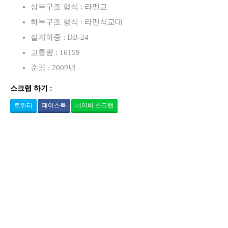
상부구조 형식 : 라멘교
하부구조 형식 : 라멘식교대
설계하중 : DB-24
교통량 : 16159
준공 : 2009년
스크랩 하기 :
트위터
페이스북
네이버 스크랩