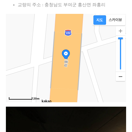
교량의 주소 : 충청남도 부여군 홍산면 좌홍리
20m