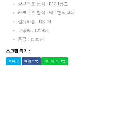
상부구조 형식 : PSC I형교
하부구조 형식 : 역 T형식교대
설계하중 : DB-24
교통량 : 125966
준공 : 1999년
스크랩 하기 :
트위터
페이스북
네이버 스크랩