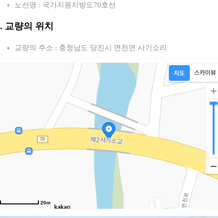
노선명 : 국가지원지방도70호선
2. 교량의 위치
교량의 주소 : 충청남도 당진시 면천면 사기소리
20m