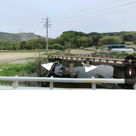
면천
면천
서
동
, KnWorks