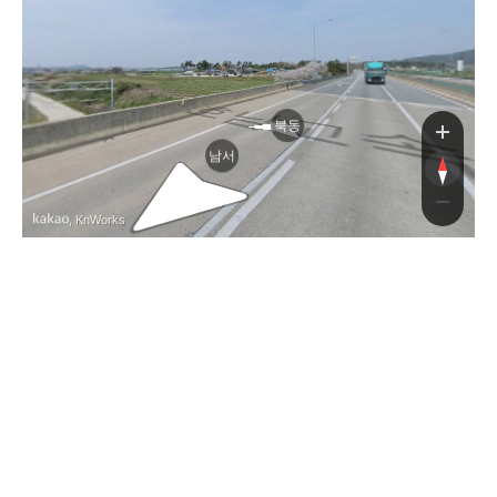
북동
남서
, KnWorks