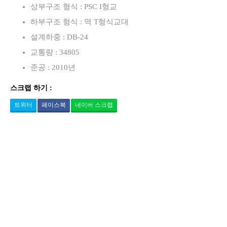
상부구조 형식 : PSC I형교
하부구조 형식 : 역 T형식교대
설계하중 : DB-24
교통량 : 34805
준공 : 2010년
스크랩 하기 :
트위터
페이스북
네이버 스크랩