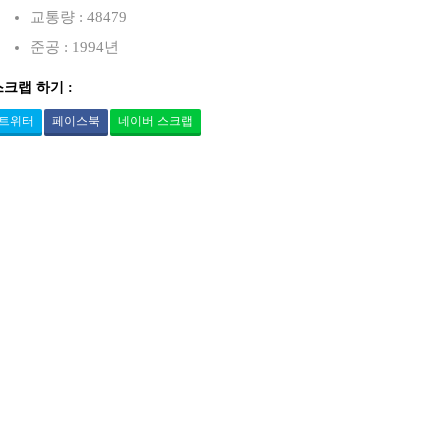
교통량 : 48479
준공 : 1994년
스크랩 하기 :
트위터
페이스북
네이버 스크랩