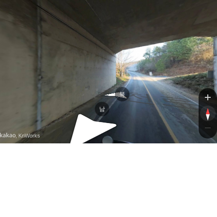
강천
강천
북
남
, KnWorks