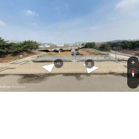
제2경인고속도로
제2경인고속도로
서
동
, KnWorks