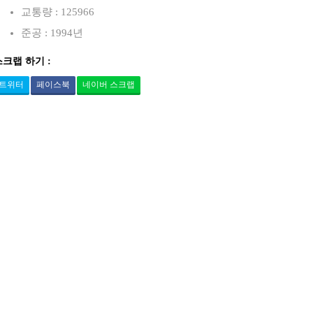
교통량 : 125966
준공 : 1994년
스크랩 하기 :
트위터
페이스북
네이버 스크랩