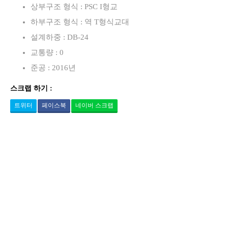
상부구조 형식 : PSC I형교
하부구조 형식 : 역 T형식교대
설계하중 : DB-24
교통량 : 0
준공 : 2016년
스크랩 하기 :
트위터
페이스북
네이버 스크랩