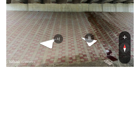
동
서
, KnWorks