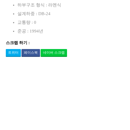
하부구조 형식 : 라멘식
설계하중 : DB-24
교통량 : 0
준공 : 1994년
스크랩 하기 :
트위터
페이스북
네이버 스크랩