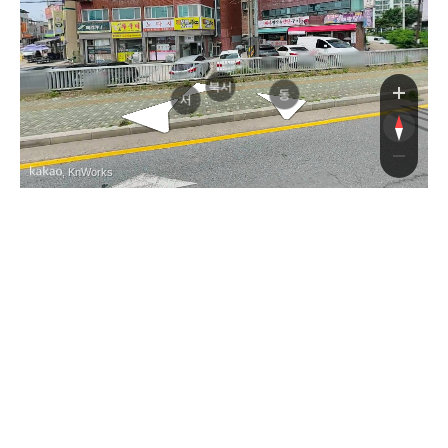
앙로
앙로
북서
동
서
, KnWorks