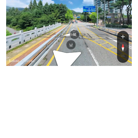
판교원로
판교원로
북
남
, KnWorks