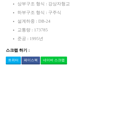
상부구조 형식 : 강상자형교
하부구조 형식 : 구주식
설계하중 : DB-24
교통량 : 173785
준공 : 1995년
스크랩 하기 :
트위터
페이스북
네이버 스크랩