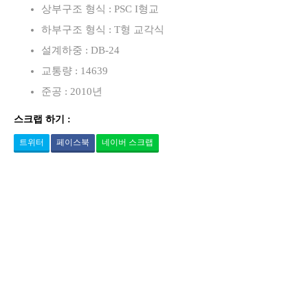
상부구조 형식 : PSC I형교
하부구조 형식 : T형 교각식
설계하중 : DB-24
교통량 : 14639
준공 : 2010년
스크랩 하기 :
트위터
페이스북
네이버 스크랩