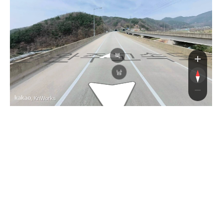
천완주고속도
천완주고속도
북
남
, KnWorks