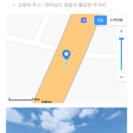
교량의 주소 : 전라남도 영광군 불갑면 우곡리
서
20m