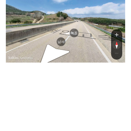
서
북동
남서
, KnWorks