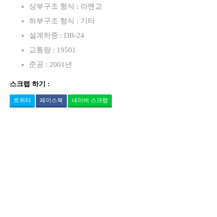
상부구조 형식 : 라멘교
하부구조 형식 : 기타
설계하중 : DB-24
교통량 : 19501
준공 : 2001년
스크랩 하기 :
트위터
페이스북
네이버 스크랩