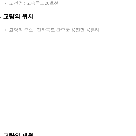
노선명 : 고속국도20호선
2. 교량의 위치
교량의 주소 : 전라북도 완주군 용진면 용흥리
3. 교량의 제원