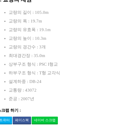
교량의 길이 : 105.0m
교량의 폭 : 19.7m
교량의 유효폭 : 19.1m
교량의 높이 : 10.3m
교량의 경간수 : 3개
최대경간장 : 35.0m
상부구조 형식 : PSC I형교
하부구조 형식 : T형 교각식
설계하중 : DB-24
교통량 : 43072
준공 : 2007년
스크랩 하기 :
트위터
페이스북
네이버 스크랩