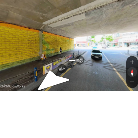
낙
낙
북동
남서
, KnWorks