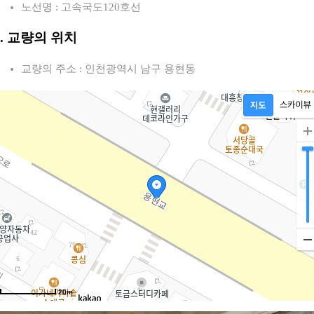
노선명 : 고속국도120호선
2. 교량의 위치
교량의 주소 : 인천광역시 남구 용현동
20m