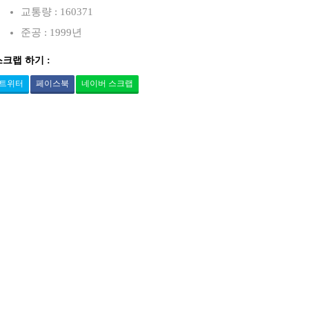
교통량 : 160371
준공 : 1999년
스크랩 하기 :
트위터
페이스북
네이버 스크랩