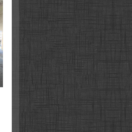
섬중로
섬중