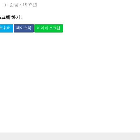
준공 : 1997년
스크랩 하기 :
트위터
페이스북
네이버 스크랩