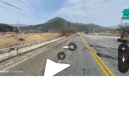
금산
금산
북
남
, KnWorks