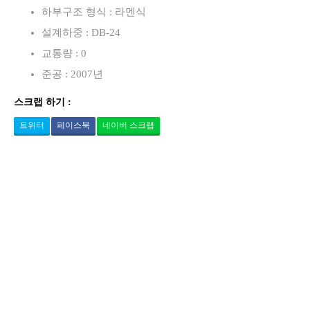
하부구조 형식 : 라멘식
설계하중 : DB-24
교통량 : 0
준공 : 2007년
스크랩 하기 :
트위터
페이스북
네이버 스크랩