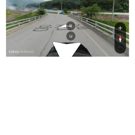
용진길
북
남
, KnWorks