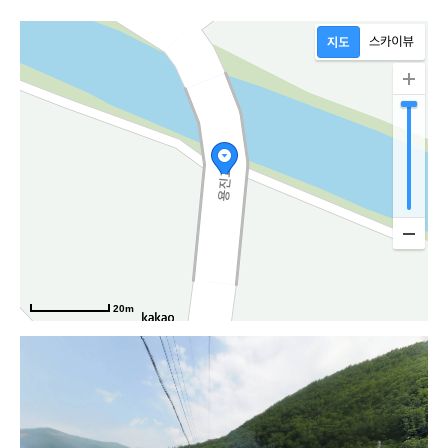
20m
용진길