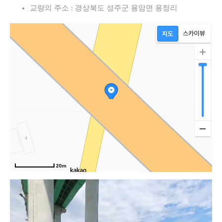
교량의 주소 : 경상북도 성주군 용암면 용정리
20m