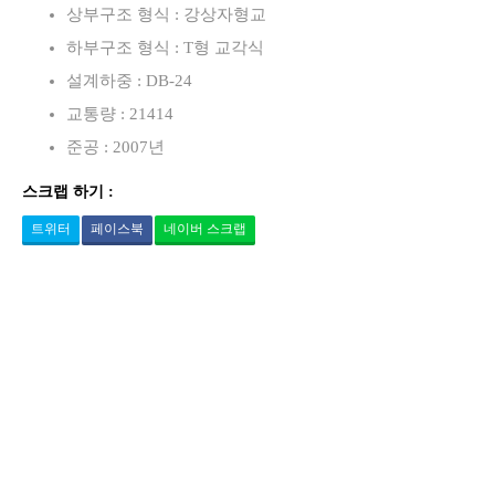
상부구조 형식 : 강상자형교
하부구조 형식 : T형 교각식
설계하중 : DB-24
교통량 : 21414
준공 : 2007년
스크랩 하기 :
트위터
페이스북
네이버 스크랩