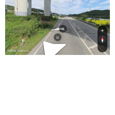
운용로
운용로
북
남
, KnWorks