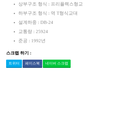
상부구조 형식 : 프리플렉스형교
하부구조 형식 : 역 T형식교대
설계하중 : DB-24
교통량 : 25924
준공 : 1992년
스크랩 하기 :
트위터
페이스북
네이버 스크랩