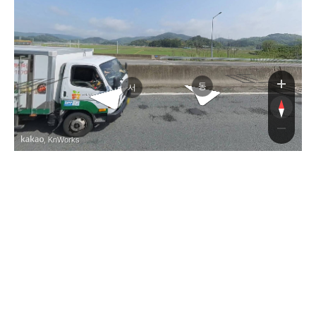
남해고속도로
남해고속도로
동
서
, KnWorks