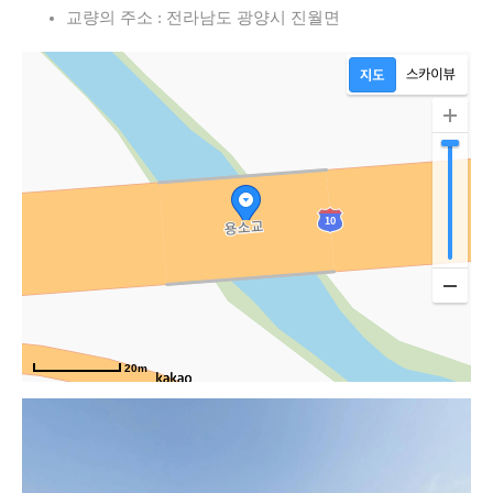
교량의 주소 : 전라남도 광양시 진월면
20m