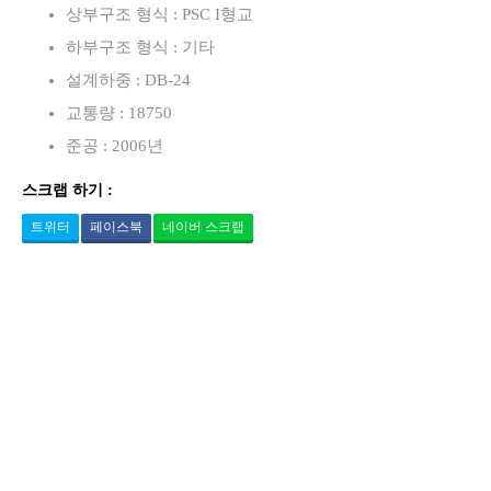
상부구조 형식 : PSC I형교
하부구조 형식 : 기타
설계하중 : DB-24
교통량 : 18750
준공 : 2006년
스크랩 하기 :
트위터
페이스북
네이버 스크랩