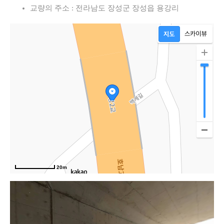
교량의 주소 : 전라남도 장성군 장성읍 용강리
20m