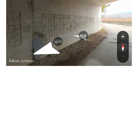
북동
남서
, KnWorks