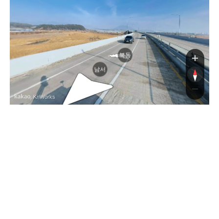
북동
남서
, KnWorks