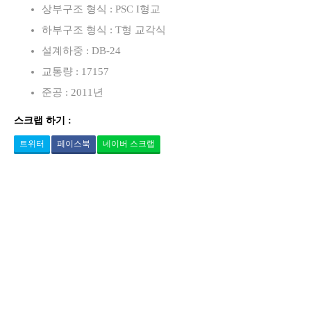
상부구조 형식 : PSC I형교
하부구조 형식 : T형 교각식
설계하중 : DB-24
교통량 : 17157
준공 : 2011년
스크랩 하기 :
트위터
페이스북
네이버 스크랩