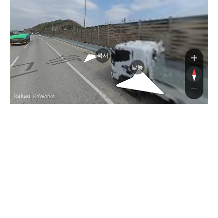
속
북서
남동
, KnWorks