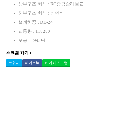
상부구조 형식 : RC중공슬래브교
하부구조 형식 : 라멘식
설계하중 : DB-24
교통량 : 118280
준공 : 1993년
스크랩 하기 :
트위터
페이스북
네이버 스크랩