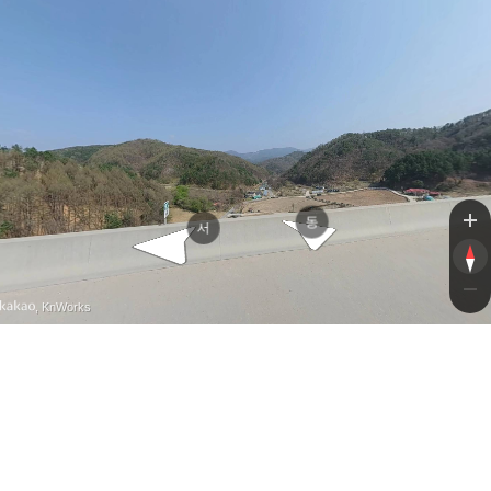
선동길
동
서
, KnWorks