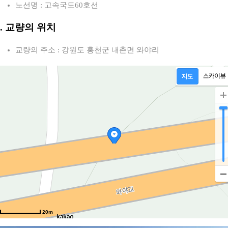
노선명 : 고속국도60호선
2. 교량의 위치
교량의 주소 : 강원도 홍천군 내촌면 와야리
20m