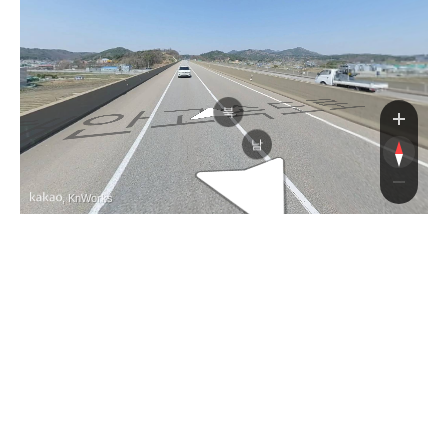
고속도로
북
남
, KnWorks