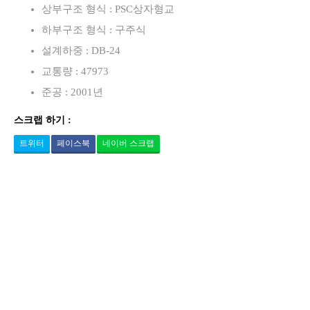
상부구조 형식 : PSC상자형교
하부구조 형식 : 구주식
설계하중 : DB-24
교통량 : 47973
준공 : 2001년
스크랩 하기 :
트위터
페이스북
네이버 스크랩