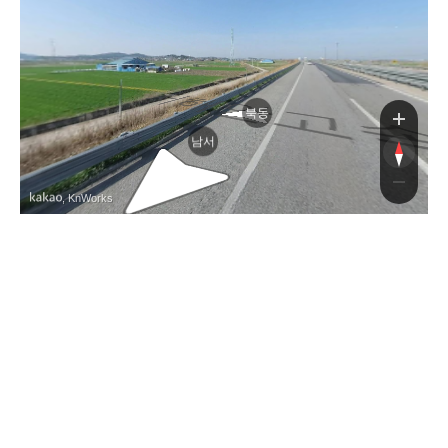
북동
남서
, KnWorks