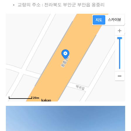
교량의 주소 : 전라북도 부안군 부안읍 옹중리
20m