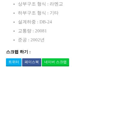
상부구조 형식 : 라멘교
하부구조 형식 : 기타
설계하중 : DB-24
교통량 : 20081
준공 : 2002년
스크랩 하기 :
트위터
페이스북
네이버 스크랩