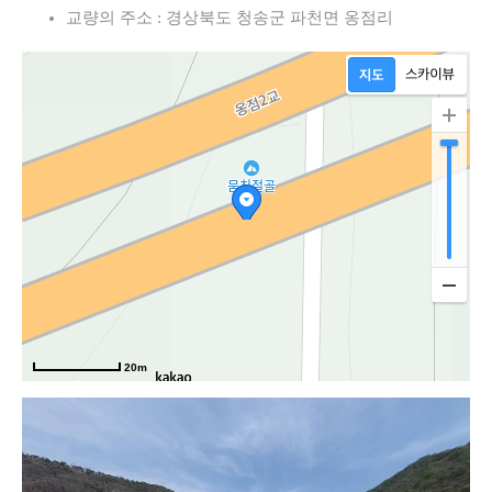
교량의 주소 : 경상북도 청송군 파천면 옹점리
20m