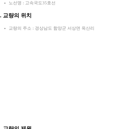
노선명 : 고속국도35호선
2. 교량의 위치
교량의 주소 : 경상남도 함양군 서상면 옥산리
3. 교량의 제원