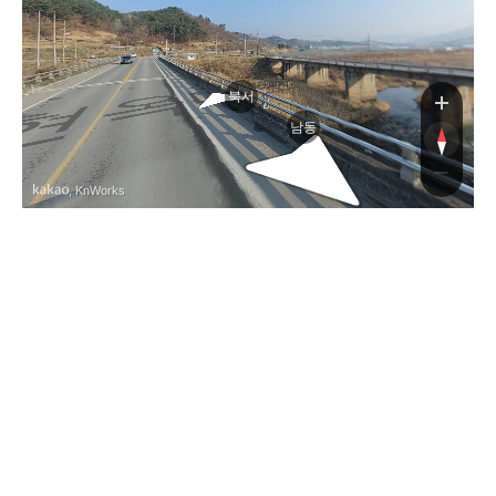
매로
북서
남동
, KnWorks