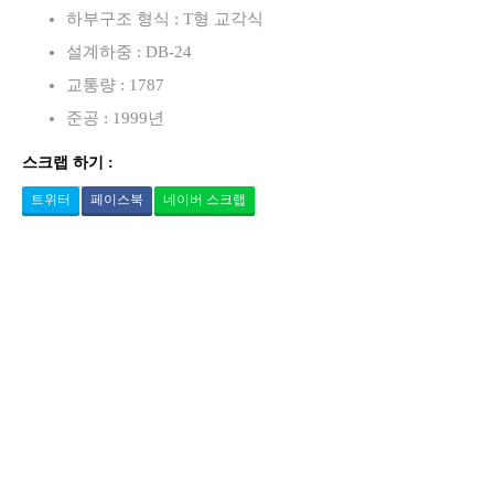
하부구조 형식 : T형 교각식
설계하중 : DB-24
교통량 : 1787
준공 : 1999년
스크랩 하기 :
트위터
페이스북
네이버 스크랩