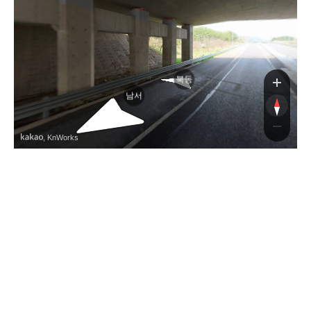
호
북동
남서
, KnWorks