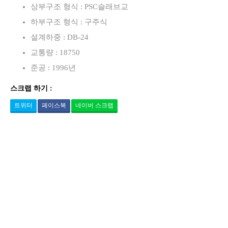
상부구조 형식 : PSC슬래브교
하부구조 형식 : 구주식
설계하중 : DB-24
교통량 : 18750
준공 : 1996년
스크랩 하기 :
트위터
페이스북
네이버 스크랩