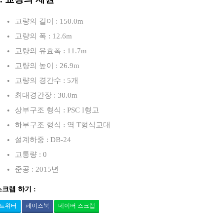
교량의 길이 : 150.0m
교량의 폭 : 12.6m
교량의 유효폭 : 11.7m
교량의 높이 : 26.9m
교량의 경간수 : 5개
최대경간장 : 30.0m
상부구조 형식 : PSC I형교
하부구조 형식 : 역 T형식교대
설계하중 : DB-24
교통량 : 0
준공 : 2015년
스크랩 하기 :
트위터
페이스북
네이버 스크랩