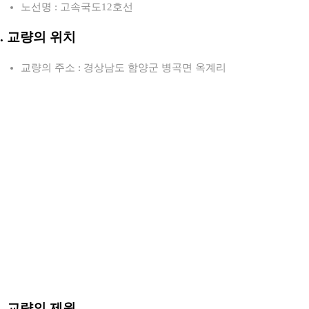
노선명 : 고속국도12호선
2. 교량의 위치
교량의 주소 : 경상남도 함양군 병곡면 옥계리
3. 교량의 제원