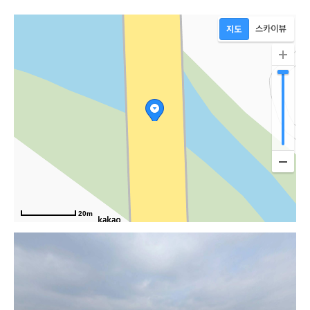
20m
덕평로