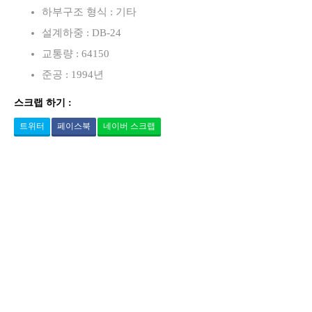
하부구조 형식 : 기타
설계하중 : DB-24
교통량 : 64150
준공 : 1994년
스크랩 하기 :
트위터
페이스북
네이버 스크랩