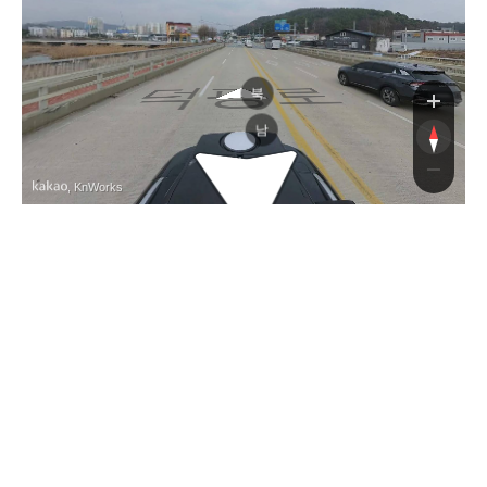
덕평로
북
남
, KnWorks