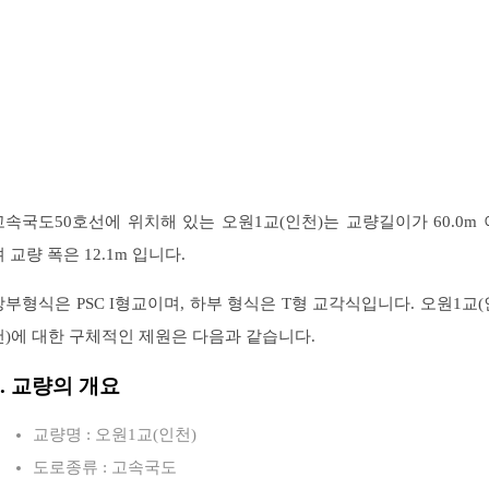
고속국도50호선에 위치해 있는 오원1교(인천)는 교량길이가 60.0m 
 교량 폭은 12.1m 입니다.
상부형식은 PSC I형교이며, 하부 형식은 T형 교각식입니다. 오원1교(
천)에 대한 구체적인 제원은 다음과 같습니다.
1. 교량의 개요
교량명 : 오원1교(인천)
도로종류 : 고속국도