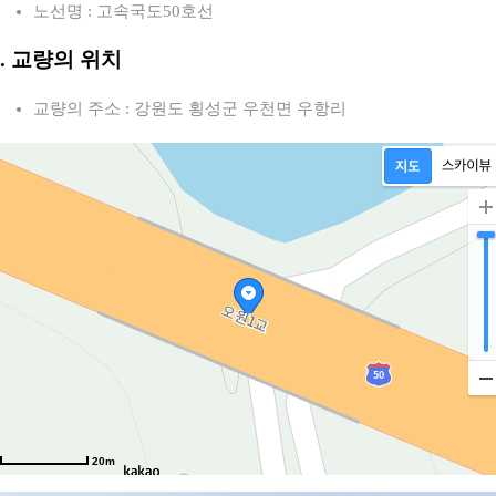
노선명 : 고속국도50호선
2. 교량의 위치
교량의 주소 : 강원도 횡성군 우천면 우항리
20m