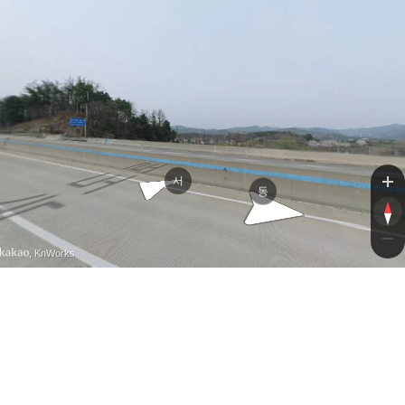
영동고
전재로9
서
동
, KnWorks