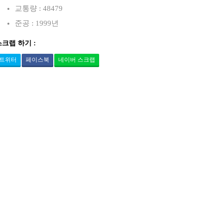
교통량 : 48479
준공 : 1999년
스크랩 하기 :
트위터
페이스북
네이버 스크랩