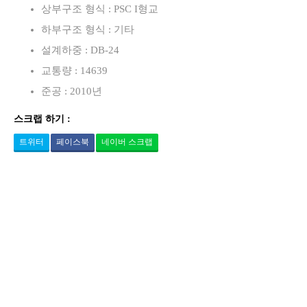
상부구조 형식 : PSC I형교
하부구조 형식 : 기타
설계하중 : DB-24
교통량 : 14639
준공 : 2010년
스크랩 하기 :
트위터
페이스북
네이버 스크랩