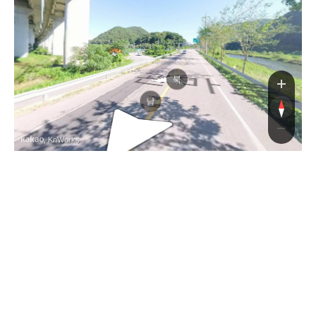
관마
북
남
, KnWorks