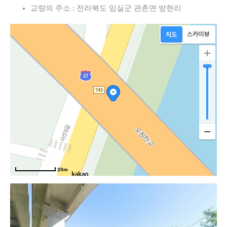
교량의 주소 : 전라북도 임실군 관촌면 방현리
20m
관마