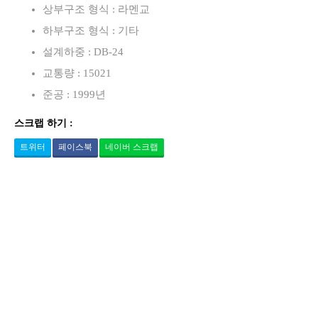
상부구조 형식 : 라멘교
하부구조 형식 : 기타
설계하중 : DB-24
교통량 : 15021
준공 : 1999년
스크랩 하기 :
트위터
페이스북
네이버 스크랩