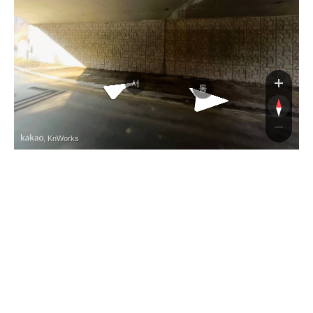
중앙고속도
서
동
, KnWorks