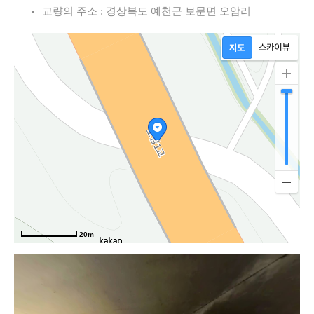
교량의 주소 : 경상북도 예천군 보문면 오암리
오
20m