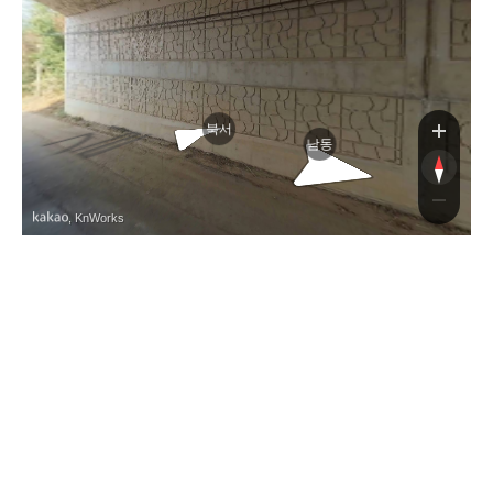
북서
남동
, KnWorks