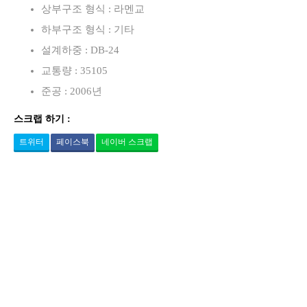
상부구조 형식 : 라멘교
하부구조 형식 : 기타
설계하중 : DB-24
교통량 : 35105
준공 : 2006년
스크랩 하기 :
트위터
페이스북
네이버 스크랩