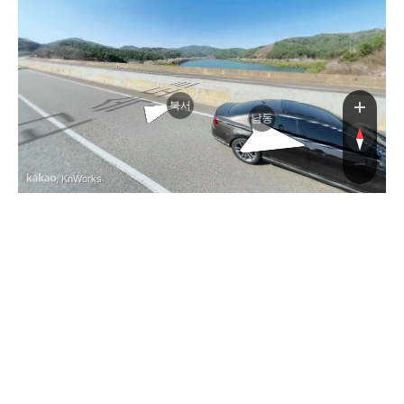
통영대전고
통영대전고
북서
남동
, KnWorks