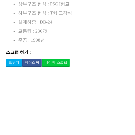
상부구조 형식 : PSC I형교
하부구조 형식 : T형 교각식
설계하중 : DB-24
교통량 : 23679
준공 : 1998년
스크랩 하기 :
트위터
페이스북
네이버 스크랩