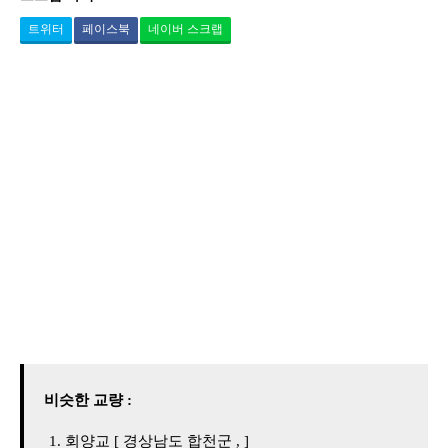
트위터
페이스북
네이버 스크랩
비슷한 교량 :
회양교 [ 경상남도 합천군 , ]