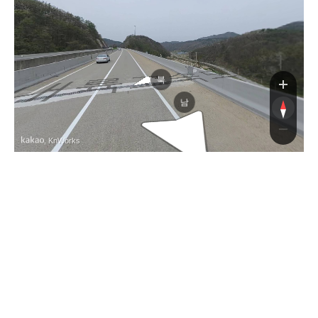
속도로
북
남
, KnWorks