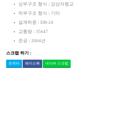
상부구조 형식 : 강상자형교
하부구조 형식 : 기타
설계하중 : DB-24
교통량 : 35647
준공 : 2004년
스크랩 하기 :
트위터
페이스북
네이버 스크랩