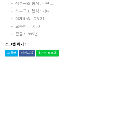
상부구조 형식 : 라멘교
하부구조 형식 : 기타
설계하중 : DB-24
교통량 : 43113
준공 : 1995년
스크랩 하기 :
트위터
페이스북
네이버 스크랩