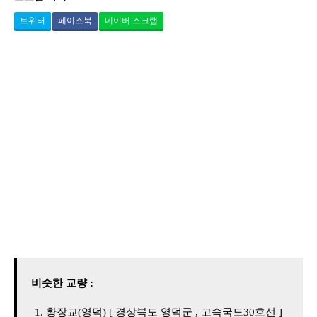
트위터
페이스북
네이버 스크랩
비슷한 교량 :
황장교(영덕) [ 경상북도 영덕군 , 고속국도30호선 ]