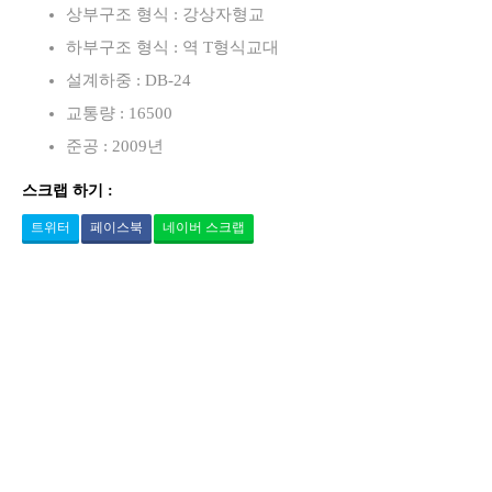
상부구조 형식 : 강상자형교
하부구조 형식 : 역 T형식교대
설계하중 : DB-24
교통량 : 16500
준공 : 2009년
스크랩 하기 :
트위터
페이스북
네이버 스크랩