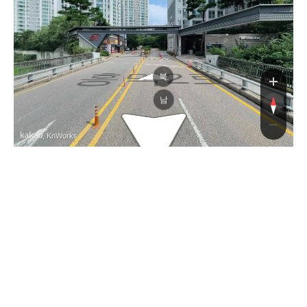
흥덕2로
흥덕2로
북
남
, KnWorks