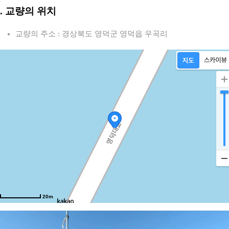
2. 교량의 위치
교량의 주소 : 경상북도 영덕군 영덕읍 우곡리
20m