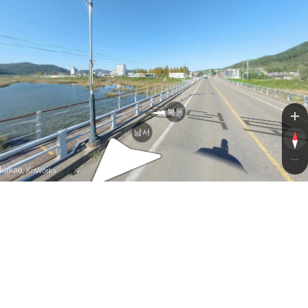
영덕
영덕
북동
남서
, KnWorks