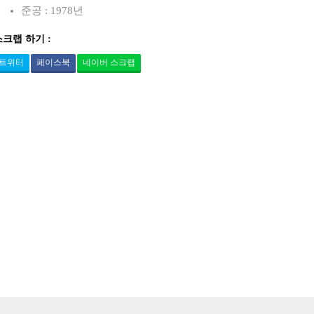
준공 : 1978년
스크랩 하기 :
트위터
페이스북
네이버 스크랩