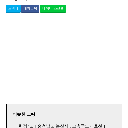
트위터
페이스북
네이버 스크랩
비슷한 교량 :
화정3교 [ 충청남도 논산시 , 고속국도25호선 ]