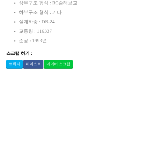
상부구조 형식 : RC슬래브교
하부구조 형식 : 기타
설계하중 : DB-24
교통량 : 116337
준공 : 1993년
스크랩 하기 :
트위터
페이스북
네이버 스크랩