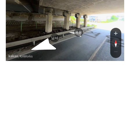
북동
남서
, KnWorks